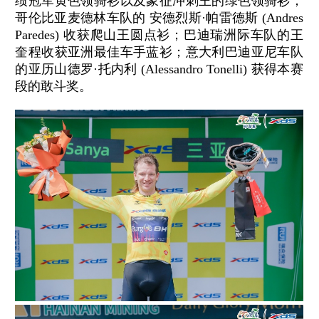
绩冠军黄色领骑衫以及象征冲刺王的绿色领骑衫；
哥伦比亚麦德林车队的 安德烈斯·帕雷德斯 (Andres
Paredes) 收获爬山王圆点衫；巴迪瑞洲际车队的王
奎程收获亚洲最佳车手蓝衫；意大利巴迪亚尼车队
的亚历山德罗·托内利 (Alessandro Tonelli) 获得本赛
段的敢斗奖。