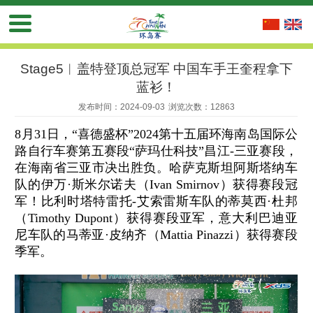
Stage5︱盖特登顶总冠军 中国车手王奎程拿下
蓝衫！
发布时间：2024-09-03
浏览次数：12863
8月31日，“喜德盛杯”2024第十五届环海南岛国际公
路自行车赛第五赛段“萨玛仕科技”昌江-三亚赛段，
在海南省三亚市决出胜负。哈萨克斯坦阿斯塔纳车
队的伊万·斯米尔诺夫（Ivan Smirnov）获得赛段冠
军！比利时塔特雷托-艾索雷斯车队的蒂莫西·杜邦
（Timothy Dupont）获得赛段亚军，意大利巴迪亚
尼车队的马蒂亚·皮纳齐（Mattia Pinazzi）获得赛段
季军。