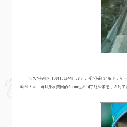
台风“莎莉嘉”10月18日登陆万宁， 受“莎莉嘉”影响，前
瞬时大风。当时身在美国的Aaron也看到了这些消息，看到