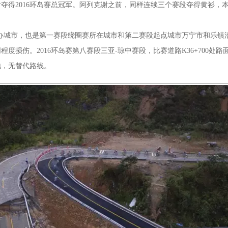
谢夺得2016环岛赛总冠军。阿列克谢之前，同样连续三个赛段夺得黄衫
主办城市，也是第一赛段绕圈赛所在城市和第二赛段起点城市万宁市和乐镇
度损伤。2016环岛赛第八赛段三亚-琼中赛段，比赛道路K36+700处
地，无替代路线。