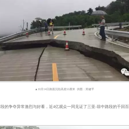
▲10月14日路面沉陷高差55厘米 供图：郑健平
段的争夺异常激烈与好看，近4亿观众一同见证了三亚-琼中路段的千回