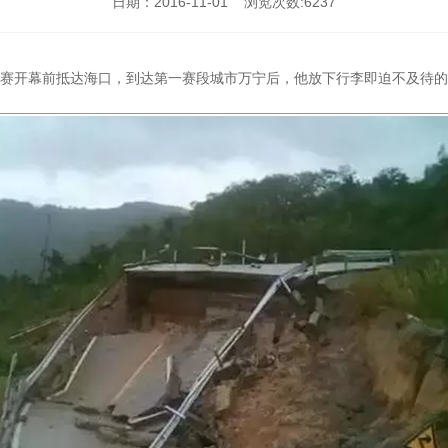
日期：2016-11-01
浏览次数:6237
在2016环岛赛开幕前抵达海口，到达第一赛段城市万宁后，他放下行李即迫