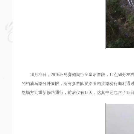
10月29日，2016环岛赛如期行至皇后赛段，12点50
的柏油马路分外显眼，所有参赛队员沿着柏油路骑行顺利通过弯道
然塌方到重新修路通行，前后仅有12天，这其中还包含了18