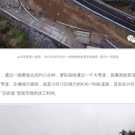
▲环岛赛第八赛段，自行车选手经过一处刚刚抢修通车的路段 图片© 宋国强
分左右，通过一级爬坡点后约15分钟，赛队陆续通过一个大弯道，直播画面
。左侧塌方路段，就是10月15日塌方的K36+700处道路，其实在1
日“莎莉嘉”登陆导致的误工时间。