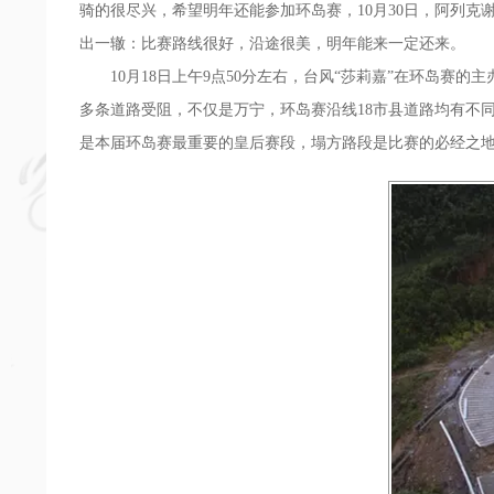
骑的很尽兴，希望明年还能参加环岛赛，10月30日，阿列克
出一辙：比赛路线很好，沿途很美，明年能来一定还来。
10月18日上午9点50分左右，台风“莎莉嘉”在环岛赛的
多条道路受阻，不仅是万宁，环岛赛沿线18市县道路均有不同程
是本届环岛赛最重要的皇后赛段，塌方路段是比赛的必经之