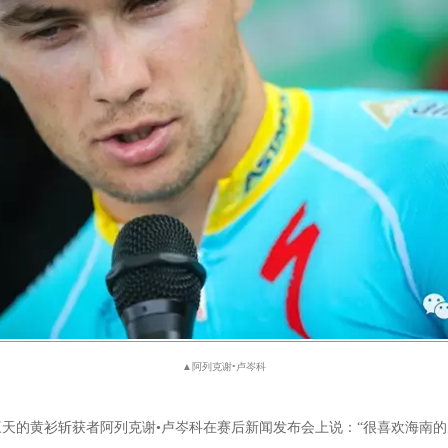
▲阿列克谢•卢岑科
续三天的黄衫斩获者阿列克谢•卢岑科在赛后新闻发布会上说：“很喜欢海南