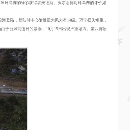
，本届环岛赛的绿衫获得者麦德斯。沃尔谢德对环岛赛的评价如
沿海登陆，登陆时中心附近最大风力有14级。万宁损失惨重，
路面由于台风前连日的暴雨，10月15日出现严重塌方。第八赛段