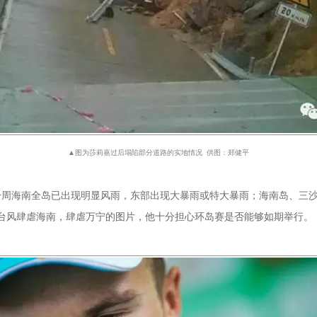
▲图为莎莉嘉过后塌陷部分道路的实地情况 供图：郑健平
一周海南全岛已出现明显风雨，东部出现大暴雨或特大暴雨；海南岛、三沙市永
了台风肆虐海南，肆虐万宁的图片，他十分担心环岛赛是否能够如期举行。