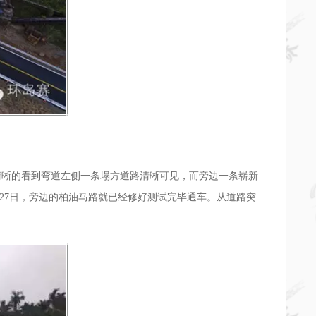
里清晰的看到弯道左侧一条塌方道路清晰可见，而旁边一条崭新
0月27日，旁边的柏油马路就已经修好测试完毕通车。从道路突